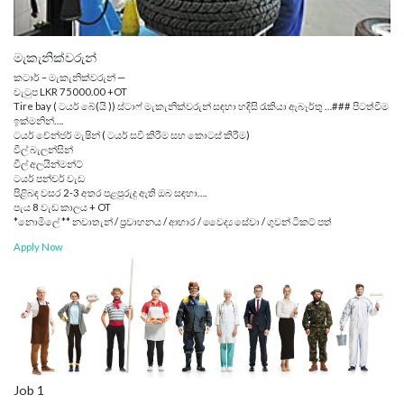
මැකැනික්වරුන්
කටාර් – මැකැනික්වරුන් —
වැටුප LKR 75000.00 +OT
Tire bay ( ටයර් බේ(යි )) ස්ටාෆ් මැකැනික්වරුන් සඳහා හදිසි රැකියා ඇබෑර්තු …### පිටත්වීම
ඉක්මනින්….
ටයර් චේන්ජර් මැෂින් ( ටයර් සවි කිරීම සහ කොටස් කිරීම)
වීල් බැලන්සින්
වීල් අලයින්මන්ට්
ටයර් පන්චර් වැඩ
පිළිබඳ වසර 2-3 අතර පළපුරුදු ඇති ඔබ සඳහා….
පැය 8 වැඩ කාලය + OT
*නොමිලේ ** නවාතැන් / ප්‍රවාහනය / ආහාර / වෛද්‍ය සේවා / ගුවන් ටිකට් පත්
Apply Now
Job 1